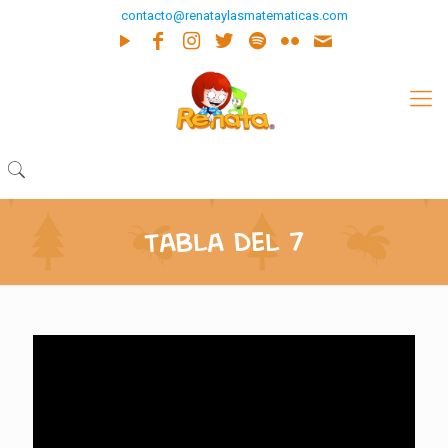
contacto@renataylasmatematicas.com
Tabla del 7