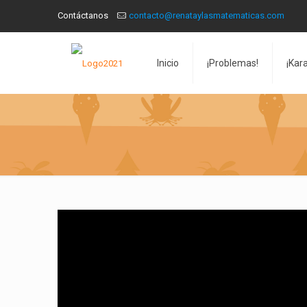
Contáctanos
contacto@renataylasmatematicas.com
Inicio
¡Problemas!
¡Kar